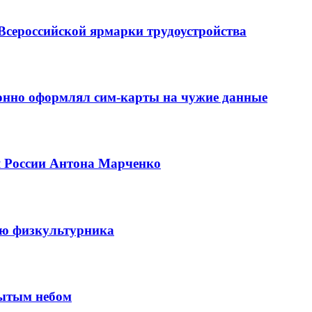
Всероссийской ярмарки трудоустройства
конно оформлял сим-карты на чужие данные
я России Антона Марченко
ню физкультурника
рытым небом