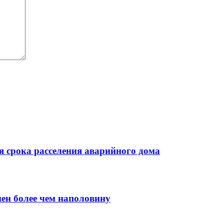
 срока расселения аварийного дома
нен более чем наполовину