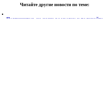
Читайте другие новости по теме:
Подпишитесь на нашу рассылку и
получайте
самые интересные новости недели
Email адрес
*
Добавить комментарий
Ваш адрес email не будет опубликован.
Обязательные поля
помечены
*
Комментарий
*