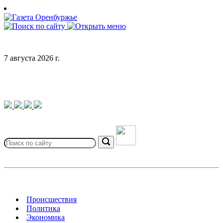
Skip
to
content
7 августа 2026 г.
Search
for:
Search
Происшествия
Политика
Экономика