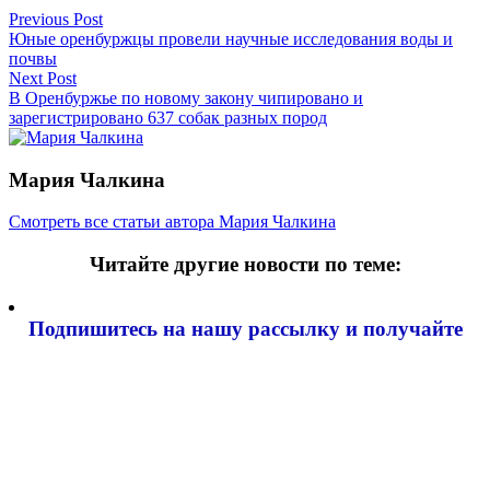
Навигация
Previous Post
Юные оренбуржцы провели научные исследования воды и
по
почвы
записям
Next Post
В Оренбуржье по новому закону чипировано и
зарегистрировано 637 собак разных пород
Мария Чалкина
Смотреть все статьи автора Мария Чалкина
Читайте другие новости по теме:
Подпишитесь на нашу рассылку и
получайте
самые интересные новости недели
Email адрес
*