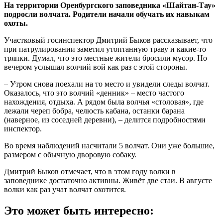
На территории Оренбургского заповедника «Шайтан-Тау»
подросли волчата. Родители начали обучать их навыкам
охоты.
Участковый госинспектор Дмитрий Быков рассказывает, что
при патрулировании заметил утоптанную траву и какие-то
тряпки. Думал, что это местные жители бросили мусор. Но
вечером услышал волчий вой как раз с этой стороны.
– Утром снова поехали на то место и увидели следы волчат.
Оказалось, что это волчий «денник» – место частого
нахождения, отдыха. А рядом была волчья «столовая», где
лежали череп бобра, челюсть кабана, останки барана
(наверное, из соседней деревни), – делится подробностями
инспектор.
Во время наблюдений насчитали 5 волчат. Они уже большие,
размером с обычную дворовую собаку.
Дмитрий Быков отмечает, что в этом году волки в
заповеднике достаточно активны. Живёт две стаи. В августе
волки как раз учат волчат охотится.
Это может быть интересно: