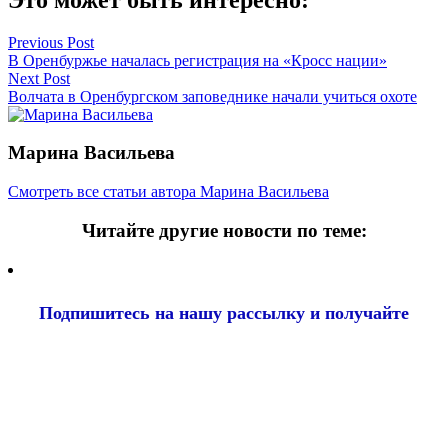
Навигация
Previous Post
В Оренбуржье началась регистрация на «Кросс нации»
по
Next Post
записям
Волчата в Оренбургском заповеднике начали учиться охоте
Марина Васильева
Смотреть все статьи автора Марина Васильева
Читайте другие новости по теме:
Подпишитесь на нашу рассылку и
получайте
самые интересные новости недели
Email
адрес
*