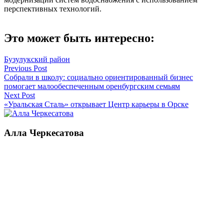
перспективных технологий.
Это может быть интересно:
Бузулукский район
Навигация
Previous Post
Собрали в школу: социально ориентированный бизнес
по
помогает малообеспеченным оренбургским семьям
записям
Next Post
«Уральская Сталь» открывает Центр карьеры в Орске
Алла Черкесатова
Смотреть все статьи автора Алла Черкесатова
Читайте другие новости по теме:
Подпишитесь на нашу рассылку и
получайте
самые интересные новости недели