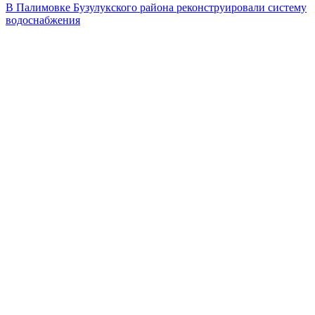
В Палимовке Бузулукского района реконструировали систему
водоснабжения
Next Post
В Оренбуржье на границе задержали 20 тонн нелегальных
товаров из Казахстана
«О»
Смотреть все статьи автора «О»
Читайте другие новости по теме:
Подпишитесь на нашу рассылку и
получайте
самые интересные новости недели
Email адрес
*