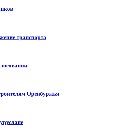
ников
жение транспорта
олосовании
троителям Оренбуржья
гуруслане