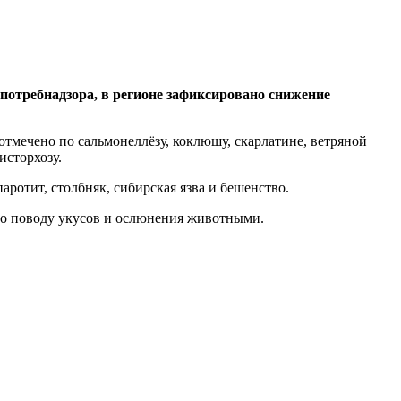
потребнадзора, в регионе зафиксировано снижение
тмечено по сальмонеллёзу, коклюшу, скарлатине, ветряной
исторхозу.
аротит, столбняк, сибирская язва и бешенство.
 по поводу укусов и ослюнения животными.