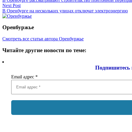
В Оренбурге рассматривают строительство понтонной перепра
по
Next Post
записям
В Оренбурге на нескольких улицах отключат электроэнергию
Оренбуржье
Смотреть все статьи автора Оренбуржье
Читайте другие новости по теме:
Подпишитесь 
Email адрес
*