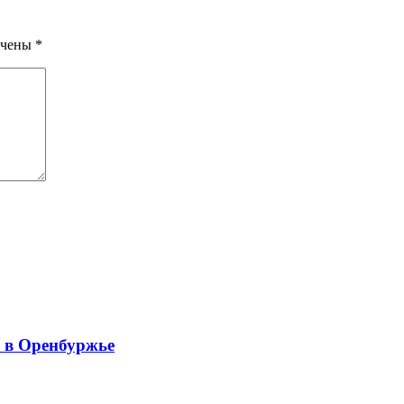
ечены
*
й в Оренбуржье