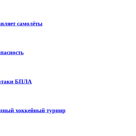
авляет самолёты
опасность
 атаки БПЛА
одный хоккейный турнир