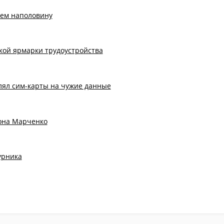
чем наполовину
кой ярмарки трудоустройства
лял сим-карты на чужие данные
тона Марченко
урника