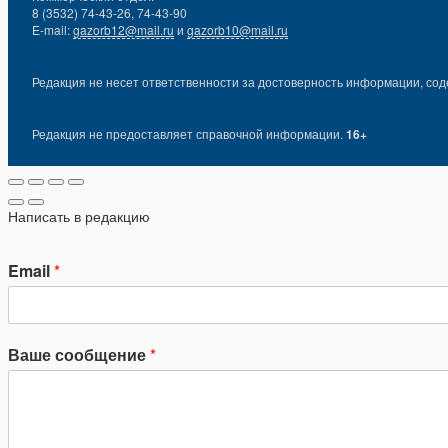
8 (3532) 74-43-26, 74-43-90
E-mail:
gazorb12@mail.ru
и
gazorb10@mail.ru
Редакция не несет ответственности за достоверность информации, сод
Редакция не предоставляет справочной информации.
16+
Написать в редакцию
Email
*
Ваше сообщение
*