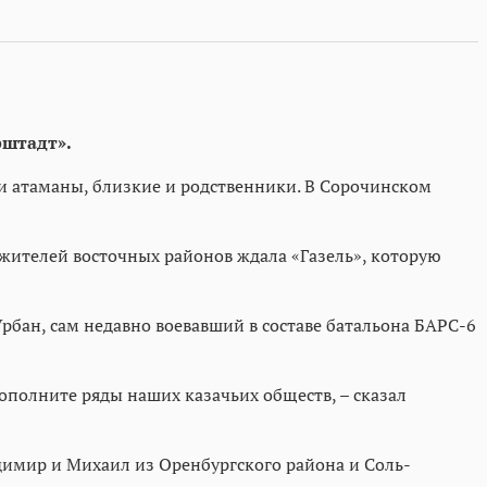
рштадт».
и атаманы, близкие и родственники. В Сорочинском
жителей восточных районов ждала «Газель», которую
рбан, сам недавно воевавший в составе батальона БАРС-6
ополните ряды наших казачьих обществ, – сказал
димир и Михаил из Оренбургского района и Соль-