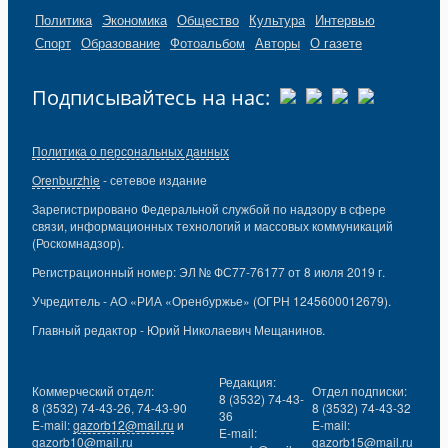
Политика
Экономика
Общество
Культура
Интервью
Спорт
Образование
Фотоальбом
Авторы
О газете
Подписывайтесь на нас:
Политика о персональных данных
Orenburzhie
- сетевое издание
Зарегистрировано Федеральной службой по надзору в сфере
связи, информационных технологий и массовых коммуникаций
(Роскомнадзор).
Регистрационный номер: ЭЛ № ФС77-76177 от 8 июля 2019 г.
Учредитель - АО «РИА «Оренбуржье» (ОГРН 1245600012679).
Главный редактор - Юрий Николаевич Мещанинов.
Редакция:
Коммерческий отдел:
Отдел подписки:
8 (3532) 74-43-
8 (3532) 74-43-26, 74-43-90
8 (3532) 74-43-32
36
E-mail:
gazorb12@mail.ru
и
E-mail:
E-mail:
gazorb10@mail.ru
gazorb15@mail.ru