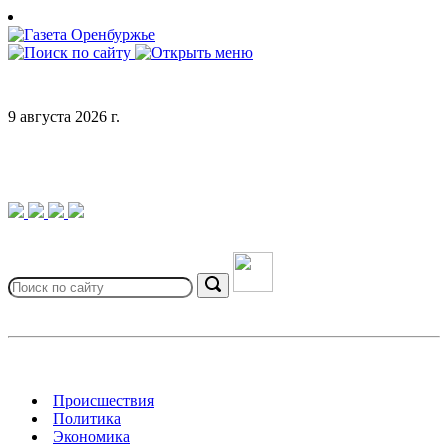
Skip
to
content
9 августа 2026 г.
Search
for:
Search
Происшествия
Политика
Экономика