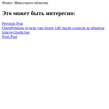
Фото: Минсельхоз области
Это может быть интересно:
Навигация
Previous Post
Оренбуржцы отдали уже более 140 тысяч голосов за объекты
по
благоустройства
записям
Next Post
Оренбургский РЦК поможет грузоперевозчику создать
эталонный участок
Алла Черкесатова
Смотреть все статьи автора Алла Черкесатова
Читайте другие новости по теме:
Подпишитесь на нашу рассылку и
получайте
самые интересные новости недели
Email адрес
*