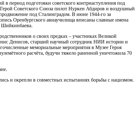
ий в период подготовки советского контрнаступления под
й Герой Советского Союза пилот Нуркен Абдиров и воздушный
 продвижение под Сталинградом. В июне 1944-го за
топись Оренбургского авиаучилища вписаны славные имена
е Шийкинбаева.
родственников о своих предках – участниках Великой
 Денис Денисов, старший научный сотрудник НИИ истории и
огочисленные мемориальные мероприятия в Музее Героя
пулемётного расчёта, будучи тяжело раненной уничтожила 70
ане.
ились и окрепли в совместных испытаниях борьбы с нацизмом.