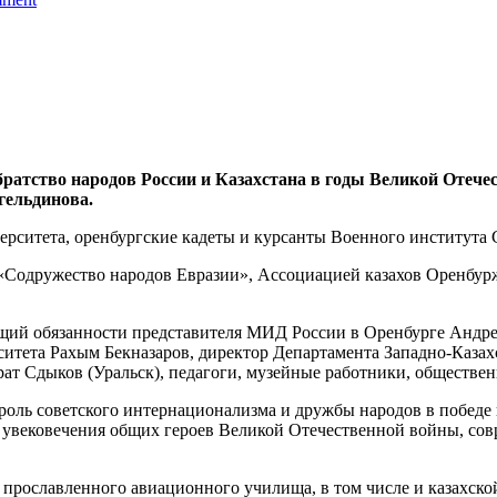
ратство народов России и Казахстана в годы Великой Отече
гельдинова.
ерситета, оренбургские кадеты и курсанты Военного института
«Содружество народов Евразии», Ассоциацией казахов Оренбу
щий обязанности представителя МИД России в Оренбурге Андр
тета Рахым Бекназаров, директор Департамента Западно-Казах
ат Сдыков (Уральск), педагоги, музейные работники, обществен
роль советского интернационализма и дружбы народов в победе
 увековечения общих героев Великой Отечественной войны, со
 прославленного авиационного училища, в том числе и казахск