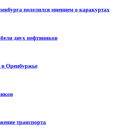
ренбурга поделился мнением о каракуртах
ибели двух нефтяников
й в Оренбуржье
ников
жение транспорта