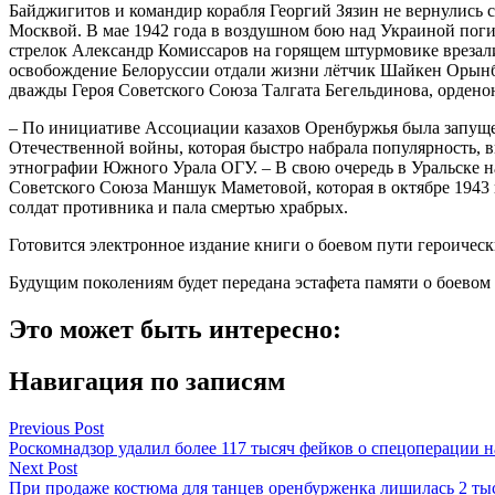
Байджигитов и командир корабля Георгий Зязин не вернулись 
Москвой. В мае 1942 года в воздушном бою над Украиной поги
стрелок Александр Комиссаров на горящем штурмовике врезали
освобождение Белоруссии отдали жизни лётчик Шайкен Орынб
дважды Героя Советского Союза Талгата Бегельдинова, орден
– По инициативе Ассоциации казахов Оренбуржья была запущен
Отечественной войны, которая быстро набрала популярность, 
этнографии Южного Урала ОГУ. – В свою очередь в Уральске 
Советского Союза Маншук Маметовой, которая в октябре 1943 г
солдат противника и пала смертью храбрых.
Готовится электронное издание книги о боевом пути героическ
Будущим поколениям будет передана эстафета памяти о боевом 
Это может быть интересно:
Навигация по записям
Previous Post
Роскомнадзор удалил более 117 тысяч фейков о спецоперации 
Next Post
При продаже костюма для танцев оренбурженка лишилась 2 ты