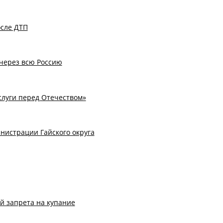
осле ДТП
через всю Россию
слуги перед Отечеством»
нистрации Гайского округа
й запрета на купание