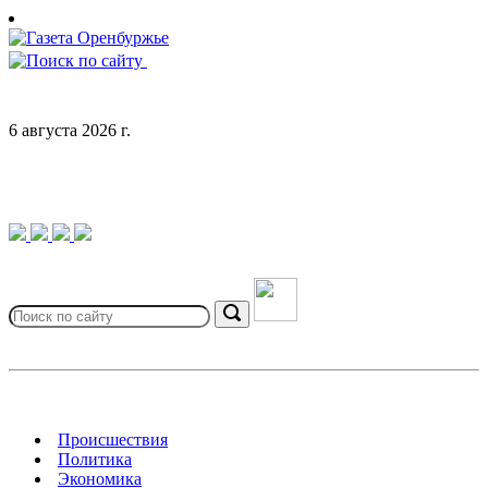
Skip
to
content
6 августа 2026 г.
Search
for:
Search
Происшествия
Политика
Экономика