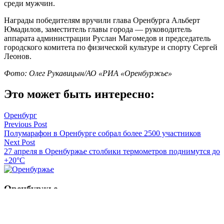
среди мужчин.
Награды победителям вручили глава Оренбурга Альберт
Юмадилов, заместитель главы города — руководитель
аппарата администрации Руслан Магомедов и председатель
городского комитета по физической культуре и спорту Сергей
Леонов.
Фото: Олег Рукавицын/АО «РИА «Оренбуржье»
Это может быть интересно:
Оренбург
Навигация
Previous Post
Полумарафон в Оренбурге собрал более 2500 участников
по
Next Post
записям
27 апреля в Оренбуржье столбики термометров поднимутся до
+20°C
Оренбуржье
Смотреть все статьи автора Оренбуржье