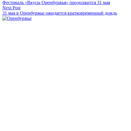
Фестиваль «Вкусы Оренбуржья» продолжится 31 мая
по
Next Post
записям
31 мая в Оренбуржье ожидается кратковременный дождь
Оренбуржье
Смотреть все статьи автора Оренбуржье
Читайте другие новости по теме:
Подпишитесь на нашу рассылку и
получайте
самые интересные новости недели
Email адрес
*