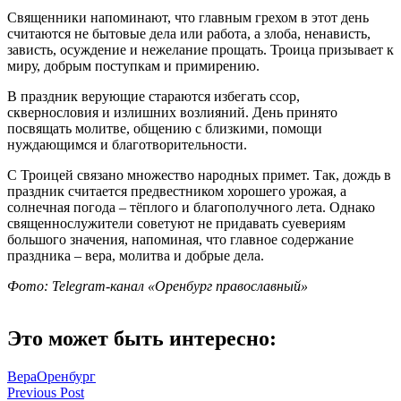
Священники напоминают, что главным грехом в этот день
считаются не бытовые дела или работа, а злоба, ненависть,
зависть, осуждение и нежелание прощать. Троица призывает к
миру, добрым поступкам и примирению.
В праздник верующие стараются избегать ссор,
сквернословия и излишних возлияний. День принято
посвящать молитве, общению с близкими, помощи
нуждающимся и благотворительности.
С Троицей связано множество народных примет. Так, дождь в
праздник считается предвестником хорошего урожая, а
солнечная погода – тёплого и благополучного лета. Однако
священнослужители советуют не придавать суевериям
большого значения, напоминая, что главное содержание
праздника – вера, молитва и добрые дела.
Фото:
Telegram-канал «Оренбург православный»
Это может быть интересно:
Вера
Оренбург
Навигация
Previous Post