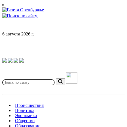
Skip
to
content
6 августа 2026 г.
Search
for:
Search
Происшествия
Политика
Экономика
Общество
Образование