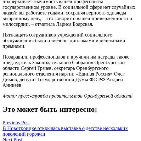
подчёркивает значимость вашей профессии на
государственном уровне. В социальной сфере нет случайных
людей: вы работаете годами, сохраняя верность однажды
выбранному делу, – это говорит о вашей приверженности и
милосердии, – отметила Лариса Боярская.
Пятнадцать сотрудников учреждений социального
обслуживания были отмечены дипломами и денежными
премиями.
Поздравили профессионалов и вручили им награды также
председатель Законодательного Собрания Оренбургской
области Сергей Грачев, секретарь Оренбургского
регионального отделения партии «Единая Россия» Олег
Димов, депутат Государственной Думы ФС РФ Андрей
Аникеев.
Фото: пресс-служба правительства Оренбургской области
Это может быть интересно:
Навигация
Previous Post
В Новотроицке открылась выставка о детстве нескольких
по
поколений горожан
записям
Next Post