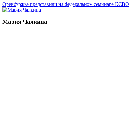
Оренбуржье представили на федеральном семинаре КСВО
Мария Чалкина
Смотреть все статьи автора Мария Чалкина
Читайте другие новости по теме:
Подпишитесь на нашу рассылку и
получайте
самые интересные новости недели
Email
адрес
*