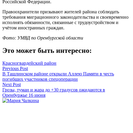
Российской Федерации.
Правоохранители призывают жителей района соблюдать
требования миграционного законодательства и своевременно
исполнять обязанности, связанные с трудоустройством и
учётом иностранных граждан.
Фото: УМВД по Оренбургской области
Это может быть интересно:
Красногвардейский район
Навигация
Previous Post
В Ташлинском районе открыли Аллею Памяти в честь
по
погибших участников спецоперации
записям
Next Post
Грозы, туман и жара до +30 градусов ожидаются в
Оренбуржье 16 июня
Мария Чалкина
Смотреть все статьи автора Мария Чалкина