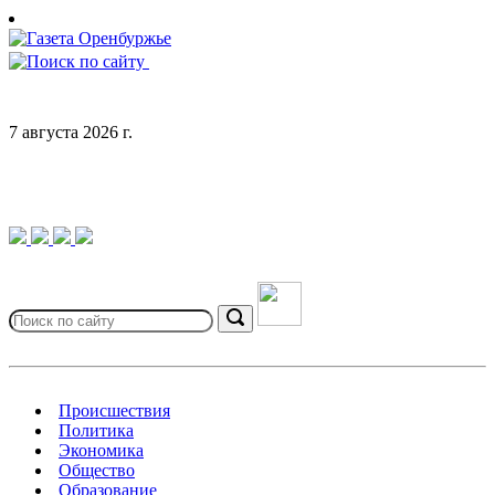
Skip
to
content
7 августа 2026 г.
Search
for:
Search
Происшествия
Политика
Экономика
Общество
Образование