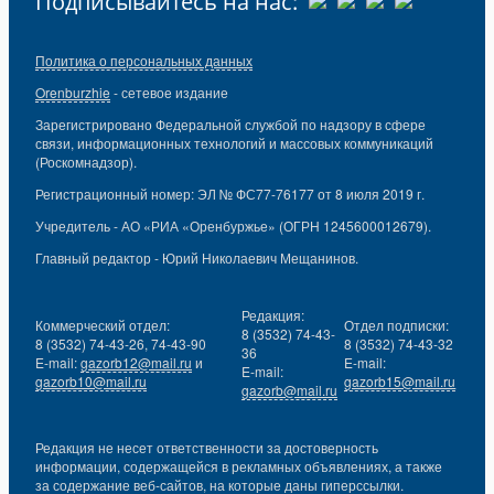
Подписывайтесь на нас:
Политика о персональных данных
Orenburzhie
- сетевое издание
Зарегистрировано Федеральной службой по надзору в сфере
связи, информационных технологий и массовых коммуникаций
(Роскомнадзор).
Регистрационный номер: ЭЛ № ФС77-76177 от 8 июля 2019 г.
Учредитель - АО «РИА «Оренбуржье» (ОГРН 1245600012679).
Главный редактор - Юрий Николаевич Мещанинов.
Редакция:
Коммерческий отдел:
Отдел подписки:
8 (3532) 74-43-
8 (3532) 74-43-26, 74-43-90
8 (3532) 74-43-32
36
E-mail:
gazorb12@mail.ru
и
E-mail:
E-mail:
gazorb10@mail.ru
gazorb15@mail.ru
gazorb@mail.ru
Редакция не несет ответственности за достоверность
информации, содержащейся в рекламных объявлениях, а также
за содержание веб-сайтов, на которые даны гиперссылки.