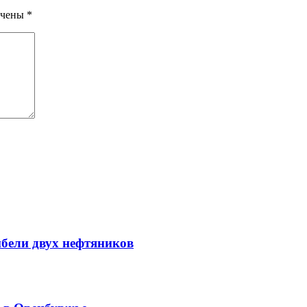
ечены
*
ибели двух нефтяников