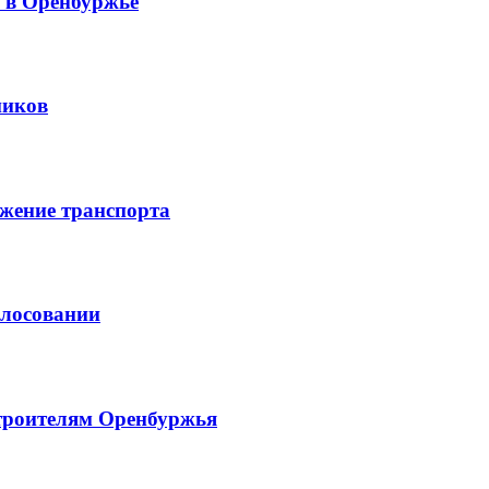
й в Оренбуржье
ников
жение транспорта
олосовании
троителям Оренбуржья