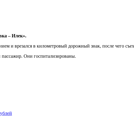
ка – Илек».
нием и врезался в километровый дорожный знак, после чего съе
ий пассажир. Они госпитализированы.
рублей