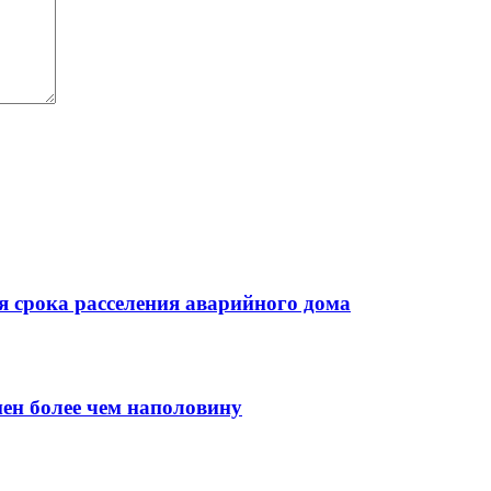
 срока расселения аварийного дома
нен более чем наполовину