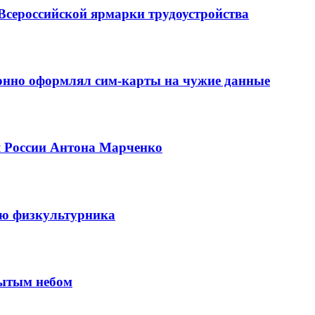
Всероссийской ярмарки трудоустройства
конно оформлял сим-карты на чужие данные
я России Антона Марченко
ню физкультурника
рытым небом