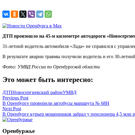
ДТП произошло на 45-м километре автодороги «Новосергиев
31-летний водитель автомобиля «Лада» не справился с управле
В результате аварии травмы получили водитель и его 30-летн
Фото: УМВД России по Оренбургской области
Это может быть интересно:
ДТП
Новосергиевский район
УМВД
Навигация
Previous Post
В Оренбурге проверили автобусы маршрута № 68Н
по
Next Post
записям
В Оренбурге курьер мошенников забрал у пенсионера 4,5 млн 
Оренбуржье