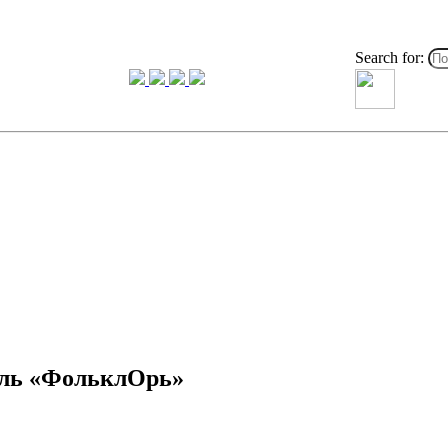
Search for:
валь «ФольклОрь»