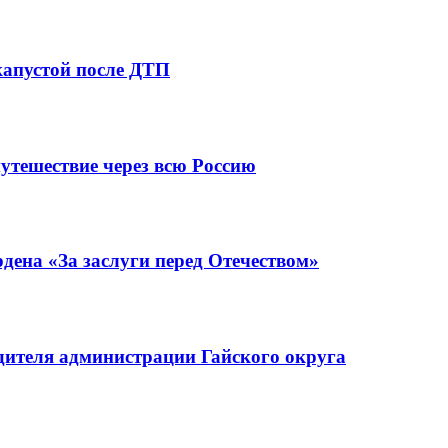
капустой после ДТП
утешествие через всю Россию
ена «За заслуги перед Отечеством»
ителя администрации Гайского округа