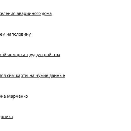
селения аварийного дома
чем наполовину
кой ярмарки трудоустройства
лял сим-карты на чужие данные
тона Марченко
урника