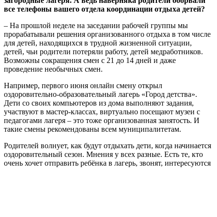
загородные лагеря. А
ведь наверняка родители оборвали
все телефоны вашего отдела
координации отдыха детей?
– На прошлой неделе на заседании рабочей группы мы
прорабатывали решения организованного отдыха в том числе
для детей, находящихся в трудной жизненной ситуации,
детей, чьи родители потеряли работу, детей медработников.
Возможны сокращения смен с 21 до 14 дней и даже
проведение необычных смен.
Например, первого июня онлайн смену открыл
оздоровительно-образовательный лагерь «Город детства».
Дети со своих компьютеров из дома выполняют задания,
участвуют в мастер-классах, виртуально посещают музеи с
педагогами лагеря – это тоже организованная занятость. И
такие смены рекомендованы всем муниципалитетам.
Родителей волнует, как будут отдыхать дети, когда начинается
оздоровительный сезон. Мнения у всех разные. Есть те, кто
очень хочет отправить ребёнка в лагерь, звонят, интересуются
началом смены, есть те, кто ни за что не отправит, боясь риска
коронавирусной инфекции.
Считаю, что каждая семья должна оценить все «за» и
«против» и принять решение. Что же касается организации
отдыха, его качества и безопасности – будут учитываться все