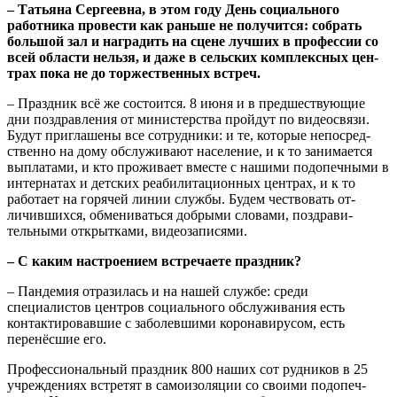
– Татьяна Сергеевна, в этом году День социально­го
работника провести как раньше не получится: собрать
большой зал и наградить на сцене лучших в профессии со
всей области нельзя, и даже в сельских комплексных цен­
трах пока не до торжествен­ных встреч.
– Праздник всё же состоит­ся. 8 июня и в предшествующие
дни поздравления от министер­ства пройдут по видеосвязи.
Будут приглашены все сотруд­ники: и те, которые непосред­
ственно на дому обслуживают население, и к то занимается
выплатами, и кто проживает вместе с нашими подопечными в
интернатах и детских реаби­литационных центрах, и к то
работает на горячей линии службы. Будем чествовать от­
личившихся, обмениваться добрыми словами, поздрави­
тельными открытками, видео­записями.
– С каким настроением встречаете праздник?
– Пандемия отразилась и на нашей службе: среди
специалистов центров социального обслуживания есть
контактиро­вавшие с заболевшими корона­вирусом, есть
перенёсшие его.
Профессиональный праздник 800 наших сот рудников в 25
учреждениях встретят в само­изоляции со своими подопеч­