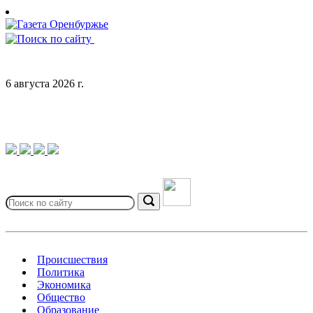
Skip
to
content
6 августа 2026 г.
Search
for:
Search
Происшествия
Политика
Экономика
Общество
Образование