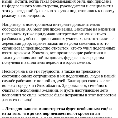
ными. Кстати, когда такая ре­комендация была нам прислана
из федерального министерства, руководители и специалисты
этих учреждений буквально за сутки подготовились к новому
режиму, а это непросто.
Напри­мер, в новотроицком интернате дополнительно
оборудовано 100 мест для проживания. За­крытые на карантин
интернаты тут же придумали интересные занятия: кто-то
разбивал клум­бы на прилегающих участках, кто-то засаживал
деревцами двор, заранее захватив из дома саженцы, кто-то
организовал производство открыток, кто-то учил подопечных
вязать крючком. Конечно, все проживающие работники в
таких условиях достойны доплат, фе­деральные средства
получены и выплачены первой и второй сменам.
Несмотря на в се эти труд­ности, а также на тревожное
состояние самих сотрудников и их подопечных, люди в нашей
службе работают с полной от­дачей. Благодарю своих коллег
во всех городах и сёлах обла­сти. Здоровья вам, семейного
счастья и исполнения желаний, и пусть наступающее лето
вос­полнит те силы, которые были потрачены в этот непростой
для всех период!
– Лето для вашего министерства будет необычным ещё и
из-за того,
что до сих пор неизвестно, откроются ли