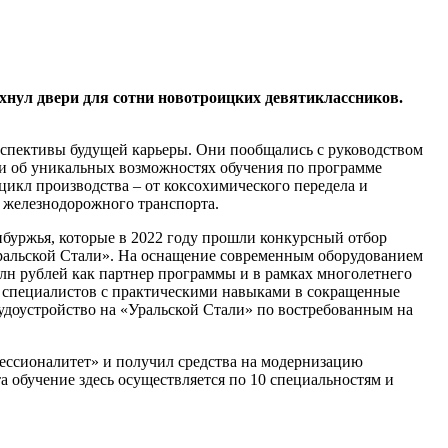
хнул двери для сотни новотроицких девятиклассников.
перспективы будущей карьеры. Они пообщались с руководством
ли об уникальных возможностях обучения по программе
икл производства – от коксохимического передела и
 железнодорожного транспорта.
буржья, которые в 2022 году прошли конкурсный отбор
Уральской Стали». На оснащение современным оборудованием
млн рублей как партнер программы и в рамках многолетнего
т специалистов с практическими навыками в сокращенные
рудоустройство на «Уральской Стали» по востребованным на
ессионалитет» и получил средства на модернизацию
а обучение здесь осуществляется по 10 специальностям и