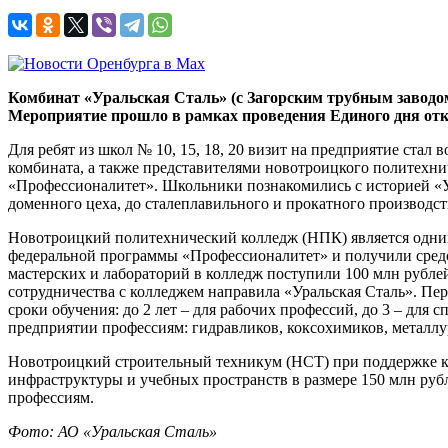
Комбинат «Уральская Сталь» (с Загорским трубным заводом
Мероприятие прошло в рамках проведения Единого дня отк
Для ребят из школ № 10, 15, 18, 20 визит на предприятие ста
комбината, а также представителями новотроицкого политехни
«Профессионалитет». Школьники познакомились с историей «Ур
доменного цеха, до сталеплавильного и прокатного производс
Новотроицкий политехнический колледж (НПК) является одним
федеральной программы «Профессионалитет» и получили средс
мастерских и лабораторий в колледж поступили 100 млн рублей
сотрудничества с колледжем направила «Уральская Сталь». Пе
сроки обучения: до 2 лет – для рабочих профессий, до 3 – дл
предприятии профессиям: гидравликов, коксохимиков, металлу
Новотроицкий строительный техникум (НСТ) при поддержке к
инфраструктуры и учебных пространств в размере 150 млн рубле
профессиям.
Фото: АО «Уральская Сталь»