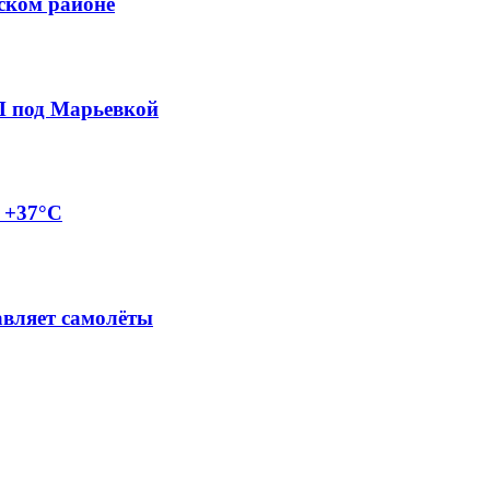
ском районе
П под Марьевкой
о +37°C
авляет самолёты