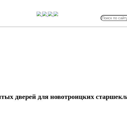
Search
for:
ытых дверей для новотроицких старшекл