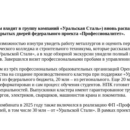
 входит в группу компаний «Уральская Сталь») вновь распа
рытых дверей федерального проекта «Профессионалитет».
л возможностью изнутри увидеть работу металлургов и оценить 
ческого колледжа и строительного техникума, которые рассказа
альской Стали», а в ходе обзорной экскурсии увидели полный ц
тв. Завершился визит профессиональными пробами в управлении
 из трёх профессиональных образовательных организаций Орен
тва на создание производственного кластера при поддержке «
 из федерального бюджета, 20 млн – из регионального. Еще 20 
реформатирован и сам процесс обучения студентов. НПК готови
я специальностей. Выпускники кластера имеют гарантированное т
ргов, электриков, сварщиков, машинистов крана и локомотива.
омбината в 2025 году также включился в реализацию ФП «Проф
й, в том числе 30 млн – от «Уральской Стали». В рамках проект