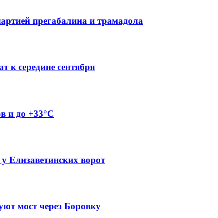
партией прегабалина и трамадола
т к середине сентября
ов и до +33°C
 у Елизаветинских ворот
уют мост через Боровку