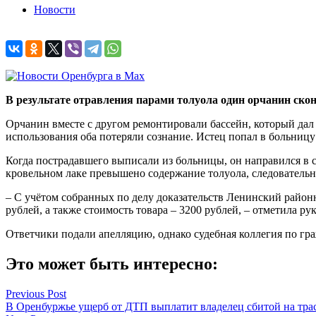
Новости
В результате отравления парами толуола один орчанин скон
Орчанин вместе с другом ремонтировали бассейн, который дал 
использования оба потеряли сознание. Истец попал в больниц
Когда пострадавшего выписали из больницы, он направился в су
кровельном лаке превышено содержание толуола, следовательно
– С учётом собранных по делу доказательств Ленинский районн
рублей, а также стоимость товара – 3200 рублей, – отметила р
Ответчики подали апелляцию, однако судебная коллегия по гра
Это может быть интересно:
Навигация
Previous Post
В Оренбуржье ущерб от ДТП выплатит владелец сбитой на тра
по