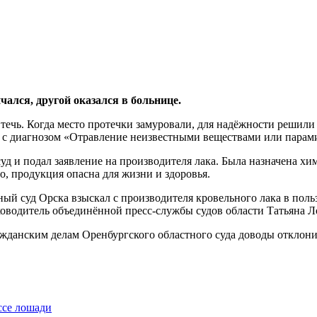
чался, другой оказался в больнице.
течь. Когда место протечки замуровали, для надёжности решили
у с диагнозом «Отравление неизвестными веществами или парами
д и подал заявление на производителя лака. Была назначена хим
, продукция опасна для жизни и здоровья.
ый суд Орска взыскал с производителя кровельного лака в поль
уководитель объединённой пресс-службы судов области Татьяна Л
жданским делам Оренбургского областного суда доводы отклонил
ссе лошади