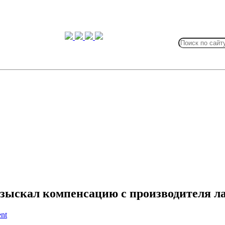
Search
for:
взыскал компенсацию с производителя л
nt