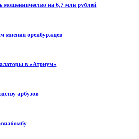
 мошенничество на 6,7 млн рублей
том мнения оренбуржцев
калаторы в «Атриум»
одству арбузов
авиабомбу