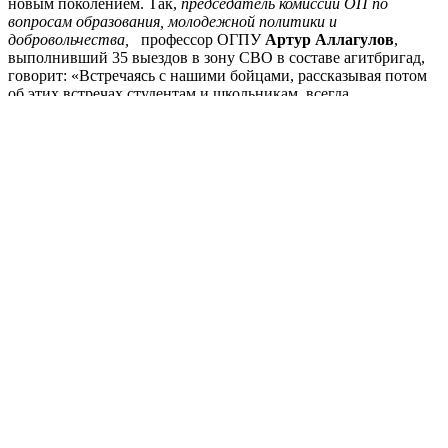
новым поколением. Так,
председатель комиссии ОП по
вопросам образования, молодежной политики и
добровольчества,
профессор ОГПУ
Артур Аллагулов
,
выполнивший 35 выездов в зону СВО в составе агитбригад,
говорит: «Встречаясь с нашими бойцами, рассказывая потом
об этих встречах студентам и школьникам, всегда
подчеркиваем, что мы – вместе с нашими воинами, вместе с
Россией». Ученый-общественник регулярно выступает перед
юношеством, молодежью, сотрудниками предприятий и
организаций.
Просветительская работа дает хорошую отдачу. По итогам
проекта «Знание.Премия» Российского общества «Знание»,
лучшим просветительским проектом региона стал военно-
полевой концерт «Мы снова с Победой вернемся домой!»,
созданный Оренбургским государственным областным
театром музыкальной комедии, а
Артур Аллагулов
признан
лучшим просветителем региона.
– В каждую новую эпоху возникает своя система ценностей,
связанная с происходящими процессами в обществе. Нельзя
забывать и о новых вызовах, угрозах. Важно уберечь от
негативного влияния неокрепшие умы, – отметил
Борис
Хавторин. –
В Оренбуржье проживают более 280 тысяч детей
и подростков школьного возраста и более 330 тысяч молодежи