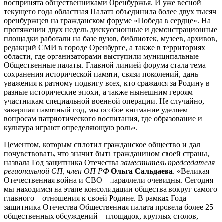
воспринята общественниками Оренбуржья. И уже весной
текущего года областная Палата объединила более двух тысяч
оренбуржцев на гражданском форуме «Победа в сердце». На
протяжении двух недель дискуссионные и демонстрационные
площадки работали на базе вузов, библиотек, музеев, архивов,
редакций СМИ в городе Оренбурге, а также в территориях
области, где организаторами выступили муниципальные
Общественные палаты. Главной линией форума стала тема
сохранения исторической памяти, связи поколений, дань
уважения к ратному подвигу всех, кто сражался за Родину в
разные исторические эпохи, а также нынешним героям –
участникам специальной военной операции. Не случайно,
завершая памятный год, мы особое внимание уделяем
вопросам патриотического воспитания, где образование и
культура играют определяющую роль».
Цементом, которым сплотил гражданское общество и дал
почувствовать, что значит быть гражданином своей страны,
назвала Год защитника Отечества
заместитель председателя
региональной ОП, член ОП РФ
Ольга Сальдаева
. «Великая
Отечественная война и СВО – параллели очевидны. Сегодня
мы находимся на этапе консолидации общества вокруг самого
главного – отношения к своей Родине. В рамках Года
защитника Отечества Общественная палата провела более 25
общественных обсуждений – площадок, круглых столов,