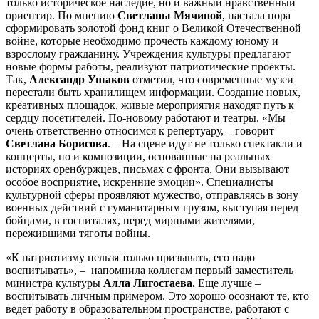
только историческое наследие, но и важный нравственный
ориентир. По мнению
Светланы Мячиной
, настала пора
сформировать золотой фонд книг о Великой Отечественной
войне, которые необходимо прочесть каждому юному и
взрослому гражданину. Учреждения культуры предлагают
новые формы работы, реализуют патриотические проекты.
Так,
Александр Ушаков
отметил, что современные музеи
перестали быть хранилищем информации. Создание новых,
креативных площадок, живые мероприятия находят путь к
сердцу посетителей. По-новому работают и театры. «Мы
очень ответственно относимся к репертуару, – говорит
Светлана Борисова
. – На сцене идут не только спектакли и
концерты, но и композиции, основанные на реальных
историях оренбуржцев, письмах с фронта. Они вызывают
особое восприятие, искренние эмоции». Специалисты
культурной сферы проявляют мужество, отправляясь в зону
военных действий с гуманитарным грузом, выступая перед
бойцами, в госпиталях, перед мирными жителями,
пережившими тяготы войны.
«К патриотизму нельзя только призывать, его надо
воспитывать», – напомнила коллегам первый заместитель
министра культуры
Алла Лигостаева.
Еще лучше –
воспитывать личным примером. Это хорошо осознают те, кто
ведет работу в образовательном пространстве, работают с