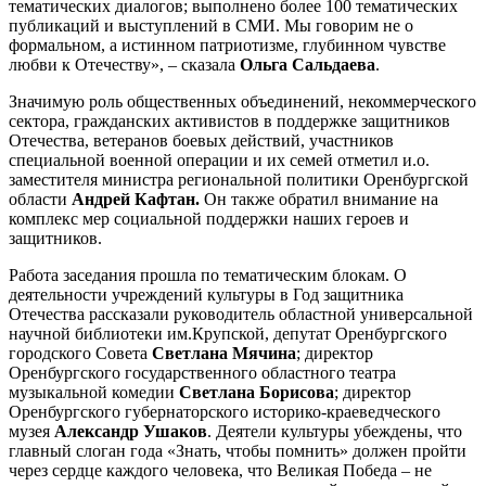
тематических диалогов; выполнено более 100 тематических
публикаций и выступлений в СМИ. Мы говорим не о
формальном, а истинном патриотизме, глубинном чувстве
любви к Отечеству», – сказала
Ольга Сальдаева
.
Значимую роль общественных объединений, некоммерческого
сектора, гражданских активистов в поддержке защитников
Отечества, ветеранов боевых действий, участников
специальной военной операции и их семей отметил и.о.
заместителя министра региональной политики Оренбургской
области
Андрей Кафтан.
Он также обратил внимание на
комплекс мер социальной поддержки наших героев и
защитников.
Работа заседания прошла по тематическим блокам. О
деятельности учреждений культуры в Год защитника
Отечества рассказали руководитель областной универсальной
научной библиотеки им.Крупской, депутат Оренбургского
городского Совета
Светлана Мячина
; директор
Оренбургского государственного областного театра
музыкальной комедии
Светлана Борисова
; директор
Оренбургского губернаторского историко-краеведческого
музея
Александр Ушаков
. Деятели культуры убеждены, что
главный слоган года «Знать, чтобы помнить» должен пройти
через сердце каждого человека, что Великая Победа – не