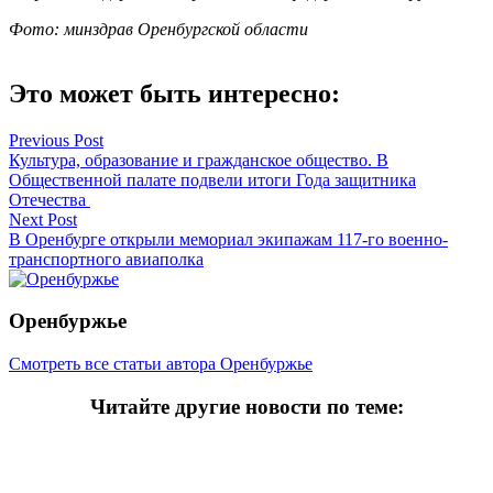
Фото: минздрав Оренбургской области
Это может быть интересно:
Навигация
Previous Post
Культура, образование и гражданское общество. В
по
Общественной палате подвели итоги Года защитника
записям
Отечества
Next Post
В Оренбурге открыли мемориал экипажам 117-го военно-
транспортного авиаполка
Оренбуржье
Смотреть все статьи автора Оренбуржье
Читайте другие новости по теме:
Подпишитесь на нашу рассылку и
получайте