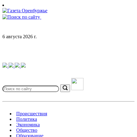
Skip
to
content
6 августа 2026 г.
Search
for:
Search
Происшествия
Политика
Экономика
Общество
Образование