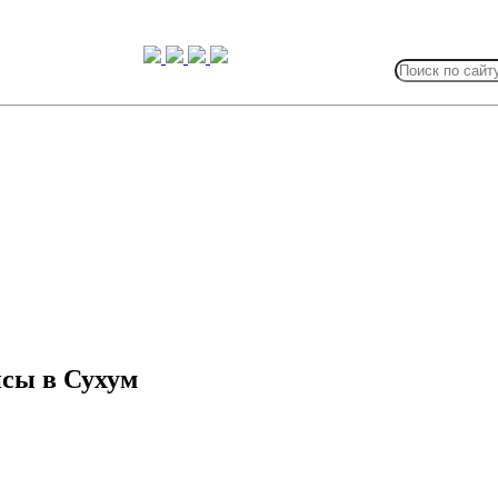
Search
for:
сы в Сухум