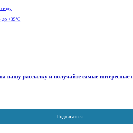
ю езду
– до +35°С
на нашу рассылку и
получайте самые интересные 