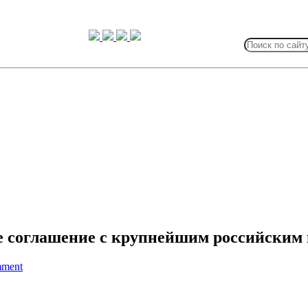
Search
for:
ое соглашение с крупнейшим российски
mment