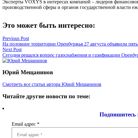
Эксперты VOXYS в интересах компаний – лидеров финансового 
производственной сферы и органов государственной власти е
Это может быть интересно:
Навигация
Previous Post
На половине территории Оренбуржья 27 августа объявили пят
по
Next Post
записям
Сегодня решался вопрос газоснабжения и газификации Оренбур
Юрий Мещанинов
Смотреть все статьи автора Юрий Мещанинов
Читайте другие новости по теме:
Подпишитесь 
Email адрес
*