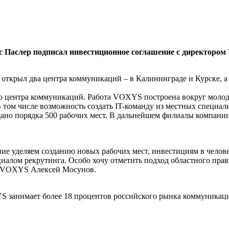
нис Паслер подписал инвестиционное соглашение с директор
открыл два центра коммуникаций – в Калининграде и Курске, а 
о центра коммуникаций. Работа VOXYS построена вокруг молоде
 том числе возможность создать IT-команду из местных специал
дано порядка 500 рабочих мест. В дальнейшем филиалы компании м
ие уделяем созданию новых рабочих мест, инвестициям в челове
иалом рекрутинга. Особо хочу отметить подход областного прав
ий VOXYS Алексей Мосунов.
S занимает более 18 процентов российского рынка коммуникаци