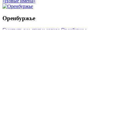
«Новые имена»
Оренбуржье
Смотреть все статьи автора Оренбуржье
Читайте другие новости по теме:
Подпишитесь на нашу рассылку и
получайте
самые интересные новости недели
Email
адрес
*