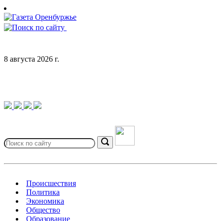
Skip
to
content
8 августа 2026 г.
Search
for:
Search
Происшествия
Политика
Экономика
Общество
Образование