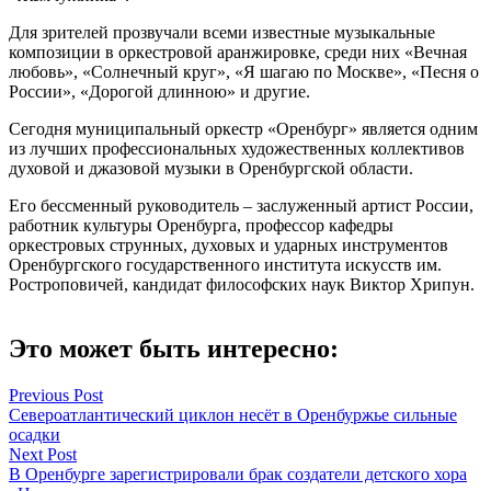
Для зрителей прозвучали всеми известные музыкальные
композиции в оркестровой аранжировке, среди них «Вечная
любовь», «Солнечный круг», «Я шагаю по Москве», «Песня о
России», «Дорогой длинною» и другие.
Сегодня муниципальный оркестр «Оренбург» является одним
из лучших профессиональных художественных коллективов
духовой и джазовой музыки в Оренбургской области.
Его бессменный руководитель – заслуженный артист России,
работник культуры Оренбурга, профессор кафедры
оркестровых струнных, духовых и ударных инструментов
Оренбургского государственного института искусств им.
Ростроповичей, кандидат философских наук Виктор Хрипун.
Это может быть интересно:
Навигация
Previous Post
Североатлантический циклон несёт в Оренбуржье сильные
по
осадки
записям
Next Post
В Оренбурге зарегистрировали брак создатели детского хора