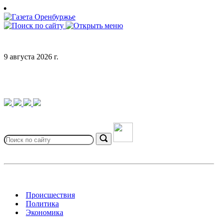
Skip
to
content
9 августа 2026 г.
Search
for:
Search
Происшествия
Политика
Экономика