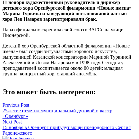
11 ноября художественный руководитель и дирижёр
детского хора Оренбургской филармонии «Новые имена»
Марина Туркина и заведующий постановочной частью
хора Лев Назаров зарегистрировали брак.
Пара официально скрепила свой союз в ЗАГСе на улице
Пионерской.
Детский хор Оренбургской областной филармонии «Новые
имена» был создан энтузиастами хорового искусства,
выпускницей Казанской консерватории Мариной Туркиной
Алексеевной и Львом Назаровым в 1998 году. Сегодня у
преподавателей воспитывается около 80 детей: младшая
группа, концертный хор, старший ансамбль.
Это может быть интересно:
Навигация
Previous Post
25-летие отметил муниципальный духовой оркестр
по
«Оренбург»
записям
Next Post
15 ноября в Оренбург прибудут мощи преподобного Сергия
Радонежского