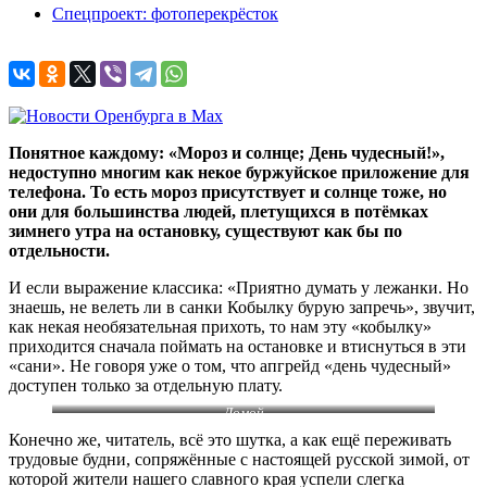
Спецпроект: фотоперекрёсток
Понятное каждому: «Мороз и солнце; День чудесный!»,
недоступно многим как некое буржуйское приложение для
телефона. То есть мороз присутствует и солнце тоже, но
они для большинства людей, плетущихся в потёмках
зимнего утра на остановку, существуют как бы по
отдельности.
И если выражение классика: «Приятно думать у лежанки. Но
знаешь, не велеть ли в санки Кобылку бурую запречь», звучит,
как некая необязательная прихоть, то нам эту «кобылку»
приходится сначала поймать на остановке и втиснуться в эти
«сани». Не говоря уже о том, что апгрейд «день чудесный»
доступен только за отдельную плату.
Домой
Конечно же, читатель, всё это шутка, а как ещё переживать
трудовые будни, сопряжённые с настоящей русской зимой, от
которой жители нашего славного края успели слегка