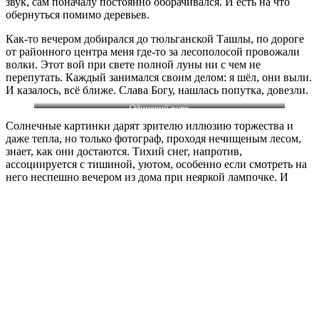
звук, сам поначалу постоянно оборачивался. И есть на что
обернуться помимо деревьев.
Как-то вечером добирался до тюльганской Ташлы, по дороге
от районного центра меня где-то за лесополосой провожали
волки. Этот вой при свете полной луны ни с чем не
перепутать. Каждый занимался своим делом: я шёл, они выли.
И казалось, всё ближе. Слава Богу, нашлась попутка, довезли.
Одинокий путь
Солнечные картинки дарят зрителю иллюзию торжества и
даже тепла, но только фотограф, проходя нечищеным лесом,
знает, как они достаются. Тихий снег, напротив,
ассоциируется с тишиной, уютом, особенно если смотреть на
него неспешно вечером из дома при неяркой лампочке. И
тревога-метель, добраться бы до места, не сбиться с дороги.
Морозные птицы
А здесь мы движемся короткими перебежками по холоду,
вспоминая тепло, что было летом, погодное и простое,
человеческое. Иногда напевая про себя песню, что впитана
где-то на генном уровне.
Вот и я вижу, как человек, пока ещё не состоявшийся
пассажир, притоптывая на остановке, затянул полушёпотом,
выпуская пар: «Ой мороз, моро-о-з…»