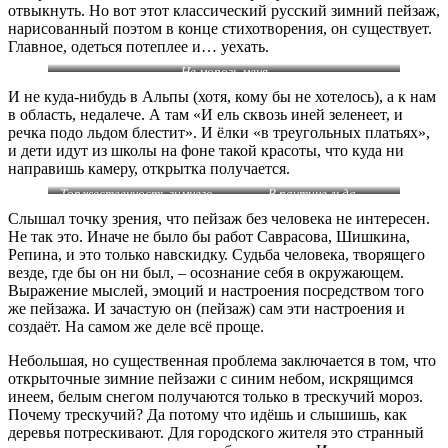
отвыкнуть. Но вот этот классический русский зимний пейзаж,
нарисованный поэтом в конце стихотворения, он существует.
Главное, одеться потеплее и… уехать.
Не морозь меня
И не куда-нибудь в Альпы (хотя, кому бы не хотелось), а к нам
в область, недалече. А там «И ель сквозь иней зеленеет, и
речка подо льдом блестит». И ёлки «в треугольных платьях»,
и дети идут из школы на фоне такой красоты, что куда ни
направишь камеру, открытка получается.
Торжественность зимнего
В паутине льда
леса
Слышал точку зрения, что пейзаж без человека не интересен.
Не так это. Иначе не было бы работ Саврасова, Шишкина,
Репина, и это только навскидку. Судьба человека, творящего
везде, где бы он ни был, – осознание себя в окружающем.
Выражение мыслей, эмоций и настроения посредством того
же пейзажа. И зачастую он (пейзаж) сам эти настроения и
создаёт. На самом же деле всё проще.
Небольшая, но существенная проблема заключается в том, что
открыточные зимние пейзажи с синим небом, искрящимся
инеем, белым снегом получаются только в трескучий мороз.
Почему трескучий? Да потому что идёшь и слышишь, как
деревья потрескивают. Для городского жителя это странный