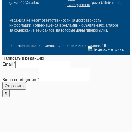
gazorb10@mail.ru
gazorb15@mail.ru
gazorb@mail.ru
Редакция не несет ответственности за достоверность
информации, содержащейся в рекламных объявлениях, а также
за содержание веб-сайтов, на которые даны гиперссылки.
Редакция не предоставляет справочной информации.
16+
Написать в редакцию
Email
*
Ваше сообщение
*
Отправить
X