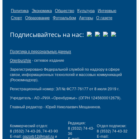
Политика
Экономика
Общество
Культура
Интервью
Спорт
Образование
Фотоальбом
Авторы
О газете
Подписывайтесь на нас:
Политика о персональных данных
Orenburzhie
- сетевое издание
Зарегистрировано Федеральной службой по надзору в сфере
связи, информационных технологий и массовых коммуникаций
(Роскомнадзор).
Регистрационный номер: ЭЛ № ФС77-76177 от 8 июля 2019 г.
Учредитель - АО «РИА «Оренбуржье» (ОГРН 1245600012679).
Главный редактор - Юрий Николаевич Мещанинов.
Редакция:
Коммерческий отдел:
Отдел подписки:
8 (3532) 74-43-
8 (3532) 74-43-26, 74-43-90
8 (3532) 74-43-32
36
E-mail:
gazorb12@mail.ru
и
E-mail:
E-mail: