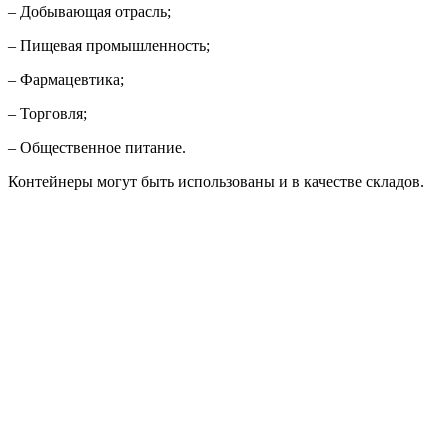
– Добывающая отрасль;
– Пищевая промышленность;
– Фармацевтика;
– Торговля;
– Общественное питание.
Контейнеры могут быть использованы и в качестве складов.
Возможность регулировать и поддерживать температуру
позволяет выбирать тары для долгосрочного хранения
товаров. Также контейнеры выступают в качестве мобильных
лабораторий или насосных и электрических станций.
Преимущества контейнеров
Контейнеры ошибочно ассоциируются с поржавевшими
габаритными коробками, которые можно использовать только
для старого инвентаря. На самом же деле они
изготавливаются из прочных материалов, стойких к коррозии.
Рифленая сталь гарантирует защищенность товара при
транспортировке. Контейнеры пожароустойчивы. Их можно
эксплуатировать в регионах с суровым климатом.