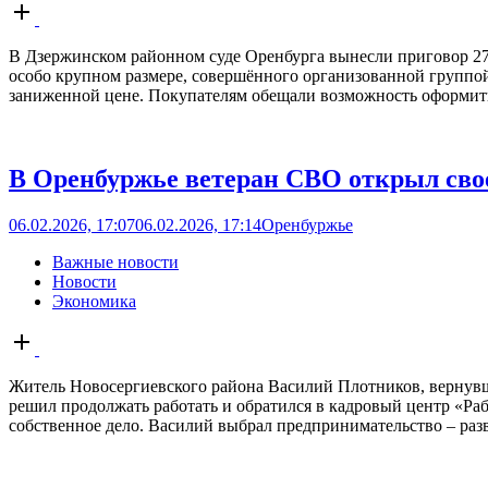
Open
post
В Дзержинском районном суде Оренбурга вынесли приговор 27
особо крупном размере, совершённого организованной группой
заниженной цене. Покупателям обещали возможность оформить 
В Оренбуржье ветеран СВО открыл сво
06.02.2026, 17:07
06.02.2026, 17:14
Оренбуржье
Важные новости
Новости
Экономика
Open
post
Житель Новосергиевского района Василий Плотников, вернувш
решил продолжать работать и обратился в кадровый центр «Ра
собственное дело. Василий выбрал предпринимательство – раз