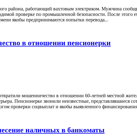
ого района, работающий вахтовым электриком. Мужчина сообщи
димой проверке по промышленной безопасности. После этого ем
имени якобы предпринимаются попытки перевода...
ество в отношении пенсионерки
отвратили мошенничество в отношении 60-летней местной жител
урьера. Пенсионерке звонили неизвестные, представлявшиеся с
огом проверки соцвыплат и якобы выявленного финансирования
несение наличных в банкоматы