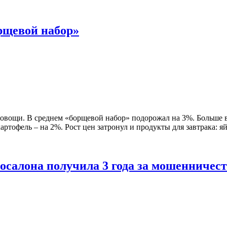
рщевой набор»
вощи. В среднем «борщевой набор» подорожал на 3%. Больше все
ртофель – на 2%. Рост цен затронул и продукты для завтрака: яй
осалона получила 3 года за мошенничес