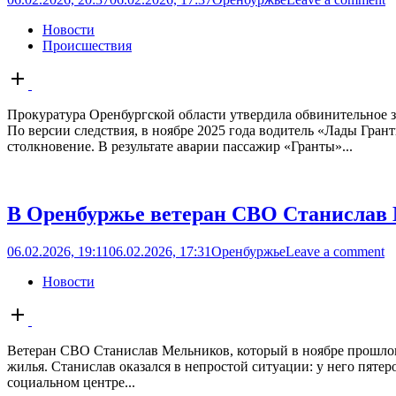
Новости
Происшествия
Open
post
Прокуратура Оренбургской области утвердила обвинительное 
По версии следствия, в ноябре 2025 года водитель «Лады Гран
столкновение. В результате аварии пассажир «Гранты»...
В Оренбуржье ветеран СВО Станислав
06.02.2026, 19:11
06.02.2026, 17:31
Оренбуржье
Leave a comment
Новости
Open
post
Ветеран СВО Станислав Мельников, который в ноябре прошлог
жилья. Станислав оказался в непростой ситуации: у него пятеро
социальном центре...