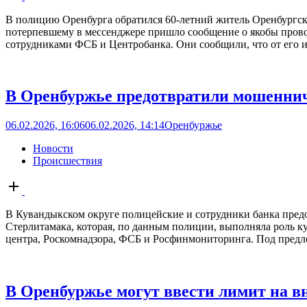
post
В полицию Оренбурга обратился 60-летний житель Оренбургск
потерпевшему в мессенджере пришло сообщение о якобы прово
сотрудниками ФСБ и Центробанка. Они сообщили, что от его 
В Оренбуржье предотвратили мошеннич
06.02.2026, 16:06
06.02.2026, 14:14
Оренбуржье
Новости
Происшествия
Open
post
В Кувандыкском округе полицейские и сотрудники банка пред
Стерлитамака, которая, по данным полиции, выполняла роль к
центра, Роскомнадзора, ФСБ и Росфинмониторинга. Под предл
В Оренбуржье могут ввести лимит на в