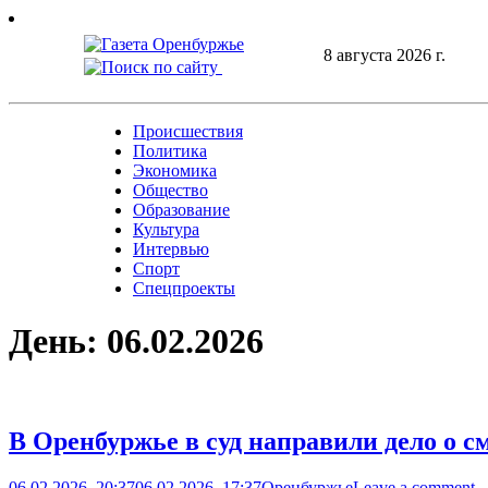
Skip
to
8 августа 2026 г.
content
Происшествия
Политика
Экономика
Общество
Образование
Культура
Интервью
Спорт
Спецпроекты
День:
06.02.2026
В Оренбуржье в суд направили дело о 
06.02.2026, 20:37
06.02.2026, 17:37
Оренбуржье
Leave a comment