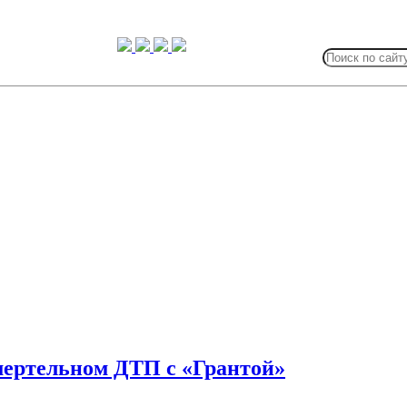
Search
for:
смертельном ДТП с «Грантой»