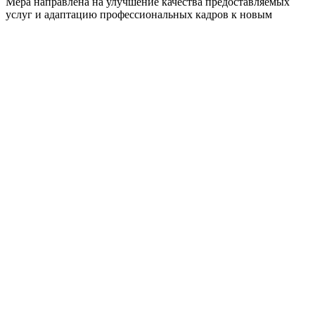
Мера направлена на улучшение качества предоставляемых
услуг и адаптацию профессиональных кадров к новым
условиям работы. Государственный фонд «Защитники
Отечества» совместно с АНО «Диалог Регионы» запустил
бесплатное обучение по программе «Слышать. Говорить.
Помогать». Партнером проекта на муниципальном...
На «Уральской Стали» стартовал
масштабный обучающий проект
04.02.2026, 17:52
04.02.2026, 17:54
«О»
Leave a comment
Новости
Open
post
На комбинате «Уральская Сталь» (с Загорским трубным
заводом входит в группу компаний «Уральская Сталь»)
запустили образовательную программу подготовки
управленческих кадров «Стальной лидер». Старт программы
состоялся на площадке новотроицкого филиала НИТУ
МИСИС, объединил порядка двухсот представителей