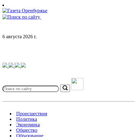
Skip
to
content
6 августа 2026 г.
Search
for:
Search
Происшествия
Политика
Экономика
Общество
Образование