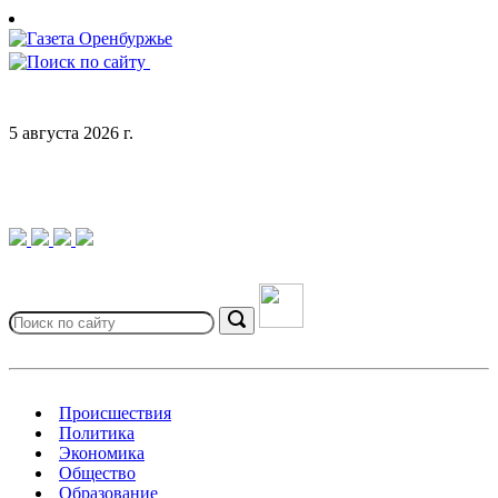
Skip
to
content
5 августа 2026 г.
Search
for:
Search
Происшествия
Политика
Экономика
Общество
Образование