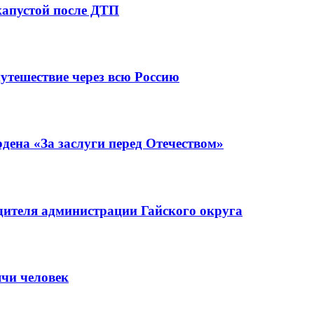
капустой после ДТП
утешествие через всю Россию
ена «За заслуги перед Отечеством»
ителя администрации Гайского округа
ячи человек