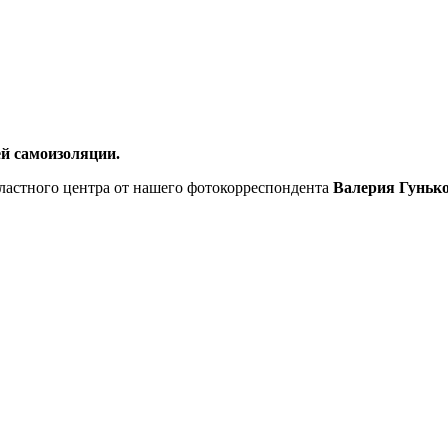
ей самоизоляции.
ластного центра от нашего фотокорреспондента
Валерия Гуньк