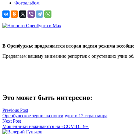
Фотоальбом
В Оренбуржье продолжается вторая неделя режима всеобщ
Предлагаем вашему вниманию репортаж с опустевших улиц об
Это может быть интересно:
Навигация
Previous Post
Оренбургское зерно экспортируют в 12 стран мира
по
Next Post
записям
Мошенники наживаются на «COVID-19»