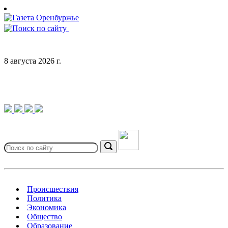
Skip
to
content
8 августа 2026 г.
Search
for:
Search
Происшествия
Политика
Экономика
Общество
Образование