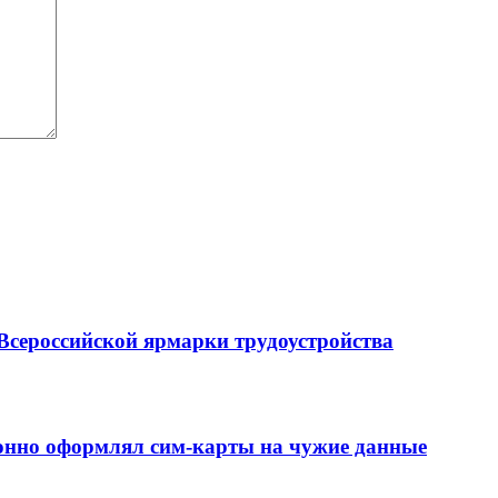
Всероссийской ярмарки трудоустройства
конно оформлял сим-карты на чужие данные