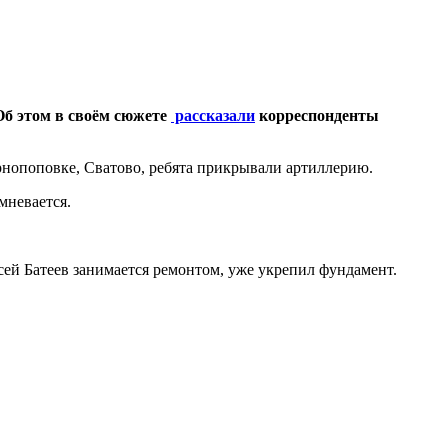
Об этом в своём сюжете
рассказали
корреспонденты
рнопоповке, Сватово, ребята прикрывали артиллерию.
мневается.
ксей Батеев занимается ремонтом, уже укрепил фундамент.