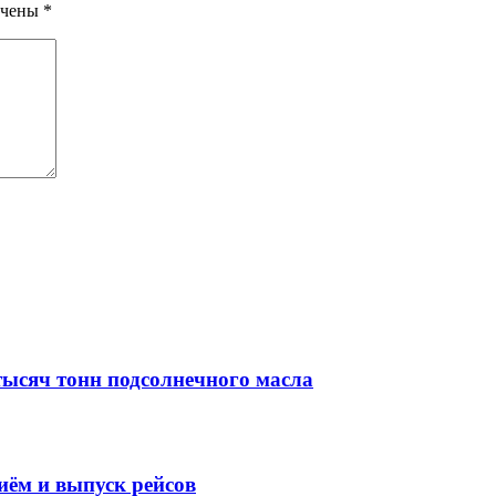
ечены
*
тысяч тонн подсолнечного масла
иём и выпуск рейсов