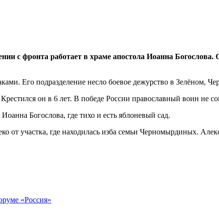
ии с фронта работает в храме апостола Иоанна Богослова. 
ками. Его подразделение несло боевое дежурство в Зелёном, Че
Крестился он в 6 лет. В победе России православный воин не со
Иоанна Богослова, где тихо и есть яблоневый сад.
леко от участка, где находилась изба семьи Черномырдиных. Але
оруме «Россия»