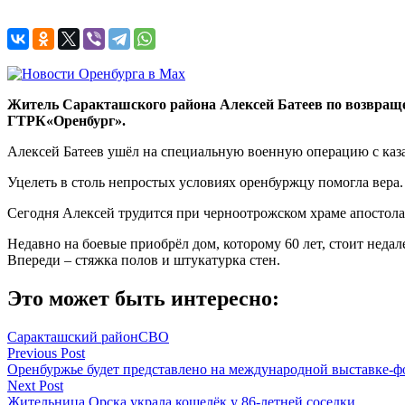
Житель Саракташского района Алексей Батеев по возвращен
ГТРК«Оренбург».
Алексей Батеев ушёл на специальную военную операцию с каза
Уцелеть в столь непростых условиях оренбуржцу помогла вера. 
Сегодня Алексей трудится при черноотрожском храме апостола 
Недавно на боевые приобрёл дом, которому 60 лет, стоит неда
Впереди – стяжка полов и штукатурка стен.
Это может быть интересно:
Саракташский район
СВО
Навигация
Previous Post
Оренбуржье будет представлено на международной выставке-ф
по
Next Post
записям
Жительница Орска украла кошелёк у 86-летней соседки