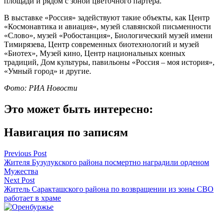
площади и рядом с зоной цветочного партера.
В выставке «Россия» задействуют такие объекты, как Центр
«Космонавтика и авиация«, музей славянской письменности
«Слово», музей «Робостанция», Биологический музей имени
Тимирязева, Центр современных биотехнологий и музей
«Биотех», Музей кино, Центр национальных конных
традиций, Дом культуры, павильоны «Россия – моя история»,
«Умный город» и другие.
Фото: РИА Новости
Это может быть интересно:
Навигация по записям
Previous Post
Жителя Бузулукского района посмертно наградили орденом
Мужества
Next Post
Житель Саракташского района по возвращении из зоны СВО
работает в храме