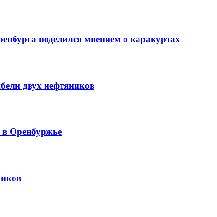
ренбурга поделился мнением о каракуртах
ибели двух нефтяников
й в Оренбуржье
ников