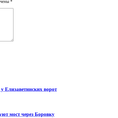
ечены
*
 у Елизаветинских ворот
уют мост через Боровку