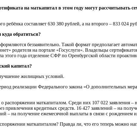
ртификата на маткапитал в этом году могут рассчитывать се
о ребёнка составляет 630 380 рублей, а на второго – 833 024 руб
 куда обратиться?
формляются беззаявительно. Такой формат предполагает автома
нет» родителя на портале «Госуслуги». Владельцы сертификатов
ла этого года отделение СФР по Оренбургской области проактив
нский капитал?
 улучшение жилищных условий.
 период реализации Федерального закона «О дополнительных ме
й о распоряжении маткапиталом. Среди них 107 022 заявления 
ез привлечения кредитных средств. 16 427 заявлений – на получ
й – на получение ежемесячной выплаты в связи с рождением ил
аспоряжении маткапиталом? Правда ли, что его теперь можно нап