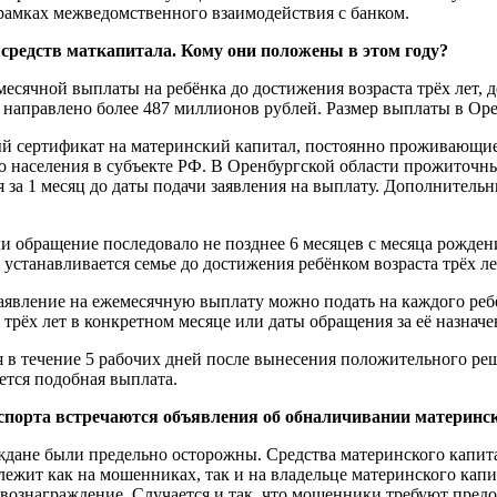
 рамках межведомственного взаимодействия с банком.
редств маткапитала. Кому они положены в этом году?
есячной выплаты на ребёнка до достижения возраста трёх лет, д
направлено более 487 миллионов рублей. Размер выплаты в Орен
й сертификат на материнский капитал, постоянно проживающие 
населения в субъекте РФ. В Оренбургской области прожиточный
ся за 1 месяц до даты подачи заявления на выплату. Дополнитель
и обращение последовало не позднее 6 месяцев с месяца рождени
 устанавливается семье до достижения ребёнком возраста трёх ле
, заявление на ежемесячную выплату можно подать на каждого ре
трёх лет в конкретном месяце или даты обращения за её назначе
я в течение 5 рабочих дней после вынесения положительного р
ется подобная выплата.
нспорта встречаются объявления об обналичивании материнск
раждане были предельно осторожны. Средства материнского капит
лежит как на мошенниках, так и на владельце материнского капи
ознаграждение. Случается и так, что мошенники требуют предос