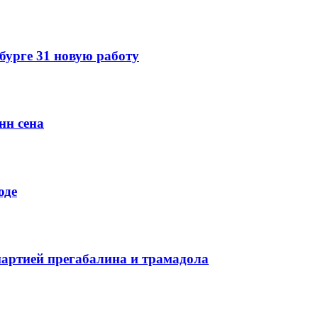
урге 31 новую работу
нн сена
оде
партией прегабалина и трамадола