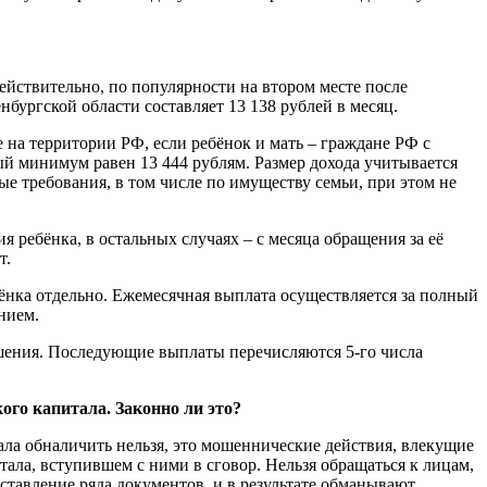
ействительно, по популярности на втором месте после
бургской области составляет 13 138 рублей в месяц.
на территории РФ, если ребёнок и мать – граждане РФ с
 минимум равен 13 444 рублям. Размер дохода учитывается
ные требования, в том числе по имуществу семьи, при этом не
я ребёнка, в остальных случаях – с месяца обращения за её
т.
бёнка отдельно. Ежемесячная выплата осуществляется за полный
нием.
ешения. Последующие выплаты перечисляются 5-го числа
ого капитала. Законно ли это?
ала обналичить нельзя, это мошеннические действия, влекущие
тала, вступившем с ними в сговор. Нельзя обращаться к лицам,
тавление ряда документов, и в результате обманывают