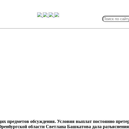
Search
for:
х предметов обсуждения. Условия выплат постоянно претер
енбургской области Светлана Башкатова дала разъяснения