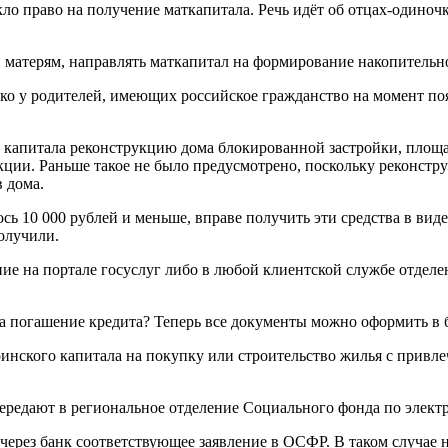
икло право на получение маткапитала. Речь идёт об отцах-оди
 и матерям, направлять маткапитал на формирование накопительн
лько у родителей, имеющих российское гражданство на момент п
го капитала реконструкцию дома блокированной застройки, пло
ции. Раньше такое не было предусмотрено, поскольку реконстр
 дома.
ось 10 000 рублей и меньше, вправе получить эти средства в в
получили.
ие на портале госуслуг либо в любой клиентской службе отдел
на погашение кредита? Теперь все документы можно оформить в
ринского капитала на покупку или строительство жилья с привлеч
передают в региональное отделение Социального фонда по элек
ь через банк соответствующее заявление в ОСФР. В таком случа