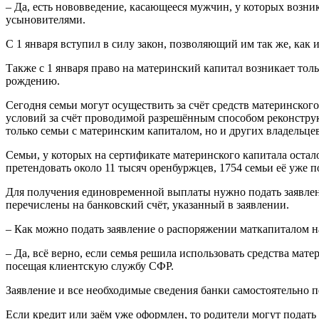
– Да, есть нововведение, касающееся мужчин, у которых возн
усыновителями.
С 1 января вступил в силу закон, позволяющий им так же, как
Также с 1 января право на материнский капитал возникает то
рождению.
Сегодня семьи могут осуществить за счёт средств материнско
условий за счёт проводимой разрешённым способом реконструк
только семьи с материнским капиталом, но и других владельцев
Семьи, у которых на сертификате материнского капитала остал
претендовать около 11 тысяч оренбуржцев, 1754 семьи её уже 
Для получения единовременной выплаты нужно подать заявлен
перечислены на банковский счёт, указанный в заявлении.
– Как можно подать заявление о распоряжении маткапиталом 
– Да, всё верно, если семья решила использовать средства мате
посещая клиентскую службу СФР.
Заявление и все необходимые сведения банки самостоятельно 
Если кредит или заём уже оформлен, то родители могут подат