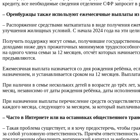
кредиту, все необходимые сведения отделение СФР запросит в
– Оренбуржцы также используют ежемесячные выплаты из с
– Распоряжение средствами маткапитала в виде получения ежем
улучшения жилищных условий. С начала 2024 года на эти цели 
Получить поддержку могут семьи, получившие государственны
доходами ниже двух прожиточных минимумов трудоспособного 
на одного члена семьи за 12 месяцев, отсчёт которых начинает
предъявляются.
Ежемесячная выплата назначается со дня рождения ребёнка, есл
назначением, и устанавливается сроком на 12 месяцев. Выплата
При наличии в семье нескольких детей в возрасте до трёх лет
месяц, независимо от даты рождения ребёнка, даты исполнения 
При назначении выплаты перечисление средств осуществляетс
каждого месяца, следующего за месяцем, за который выплачива
– Часто в Интернете или на остановках общественного тра
– Такая проблема существует, и я хочу предостеречь, чтобы г
за собой уголовную ответственность. Причём ответственность 
предлагающим обналичить материнский капитал за небольшое в