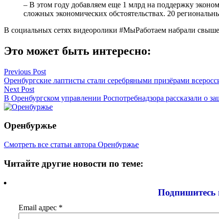
– В этом году добавляем еще 1 млрд на поддержку эконом
сложных экономических обстоятельствах. 20 региональных
В социальных сетях видеоролики #МыРаботаем набрали свыше 4
Это может быть интересно:
Навигация
Previous Post
Оренбургские лаптисты стали серебряными призёрами всеросс
по
Next Post
записям
В Оренбургском управлении Роспотребнадзора рассказали о за
Оренбуржье
Смотреть все статьи автора Оренбуржье
Читайте другие новости по теме:
Подпишитесь 
Email адрес
*