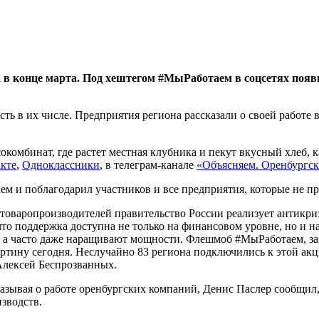
 в конце марта. Под хештегом #МыРаботаем в соцсетях появ
асть в их числе. Предприятия региона рассказали о своей рабо
сокомбинат, где растет местная клубника и пекут вкусный хлеб,
кте
,
Одноклассники
, в телеграм-канале
«Объясняем. Оренбургск
 и поблагодарил участников и все предприятия, которые не пр
 товаропроизводителей правительство России реализует антикр
 что поддержка доступна не только на финансовом уровне, но и
ь, а часто даже наращивают мощности. Флешмоб #МыРаботаем, 
тину сегодня. Неслучайно 83 региона подключились к этой акци
лексей Беспрозванных.
азывая о работе оренбургских компаний, Денис Паслер сообщил,
зводств.