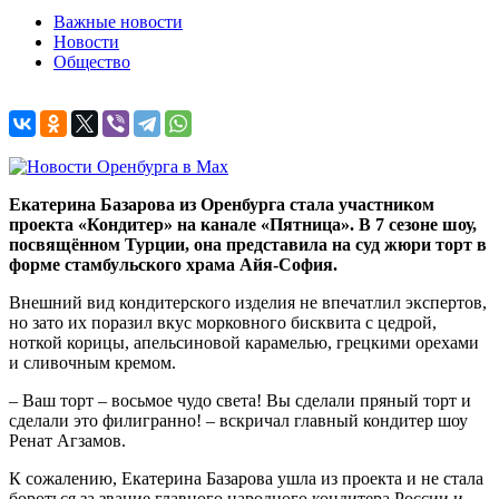
Важные новости
Новости
Общество
Екатерина Базарова из Оренбурга стала участником
проекта «Кондитер» на канале «Пятница». В 7 сезоне шоу,
посвящённом Турции, она представила на суд жюри торт в
форме стамбульского храма Айя-София.
Внешний вид кондитерского изделия не впечатлил экспертов,
но зато их поразил вкус морковного бисквита с цедрой,
ноткой корицы, апельсиновой карамелью, грецкими орехами
и сливочным кремом.
– Ваш торт – восьмое чудо света! Вы сделали пряный торт и
сделали это филигранно! – вскричал главный кондитер шоу
Ренат Агзамов.
К сожалению, Екатерина Базарова ушла из проекта и не стала
бороться за звание главного народного кондитера России и