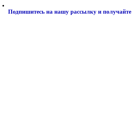
Подпишитесь на нашу рассылку и
получайте
самые интересные новости недели
Email адрес
*
Добавить комментарий
Ваш адрес email не будет опубликован.
Обязательные поля
помечены
*
Комментарий
*