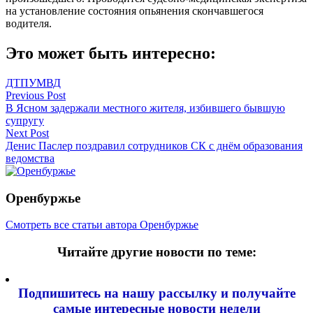
на установление состояния опьянения скончавшегося
водителя.
Это может быть интересно:
ДТП
УМВД
Навигация
Previous Post
В Ясном задержали местного жителя, избившего бывшую
по
супругу
записям
Next Post
Денис Паслер поздравил сотрудников СК с днём образования
ведомства
Оренбуржье
Смотреть все статьи автора Оренбуржье
Читайте другие новости по теме:
Подпишитесь на нашу рассылку и
получайте
самые интересные новости недели