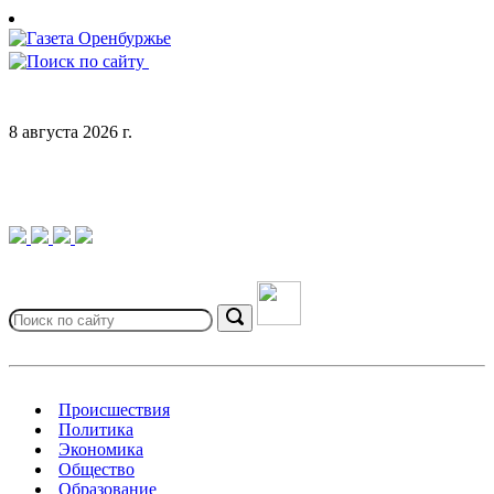
Skip
to
content
8 августа 2026 г.
Search
for:
Search
Происшествия
Политика
Экономика
Общество
Образование