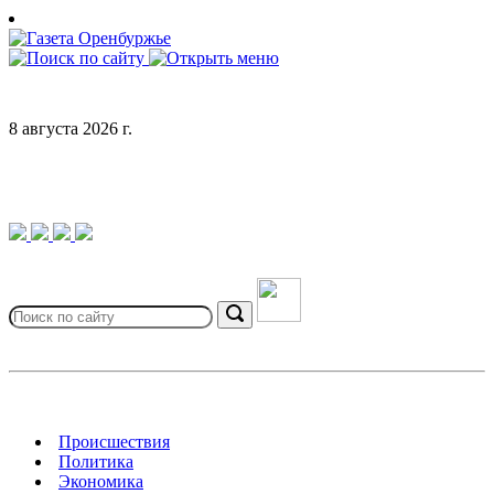
Skip
to
content
8 августа 2026 г.
Search
for:
Search
Происшествия
Политика
Экономика