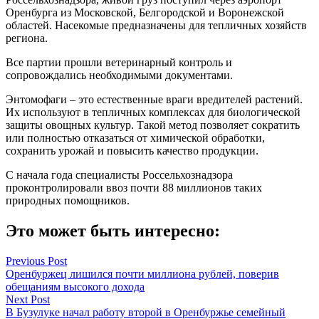
Оренбурга из Московской, Белгородской и Воронежской
областей. Насекомые предназначены для тепличных хозяйств
региона.
Все партии прошли ветеринарный контроль и
сопровождались необходимыми документами.
Энтомофаги – это естественные враги вредителей растений.
Их используют в тепличных комплексах для биологической
защиты овощных культур. Такой метод позволяет сократить
или полностью отказаться от химической обработки,
сохранить урожай и повысить качество продукции.
С начала года специалисты Россельхознадзора
проконтролировали ввоз почти 88 миллионов таких
природных помощников.
Это может быть интересно:
Навигация
Previous Post
Оренбуржец лишился почти миллиона рублей, поверив
по
обещаниям высокого дохода
записям
Next Post
В Бузулуке начал работу второй в Оренбуржье семейный