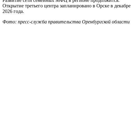
Развитие сети семейных МФЦ в регионе продолжится.
Открытие третьего центра запланировано в Орске в декабре
2026 года.
Фото: пресс-служба правительства Оренбургской области
Это может быть интересно:
Бузулук
Навигация
Previous Post
В теплицы Оренбуржья доставили почти 88 миллионов
по
насекомых-защитников урожая
записям
Next Post
Грозы не отступают: дождливую и ветреную погоду
прогнозируют в Оренбуржье 5 июня
Мария Чалкина